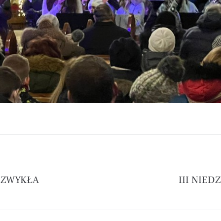
A ZWYKŁA
III NIED