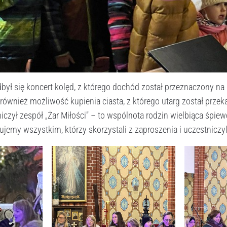
odbył się koncert kolęd, z którego dochód został przeznaczony n
 również możliwość kupienia ciasta, z którego utarg został przek
zył zespół „Żar Miłości” – to wspólnota rodzin wielbiąca śpie
ujemy wszystkim, którzy skorzystali z zaproszenia i uczestniczy