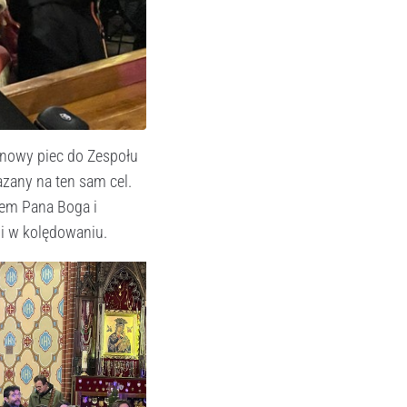
a nowy piec do Zespołu
azany na ten sam cel.
wem Pana Boga i
li w kolędowaniu.