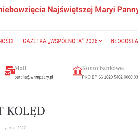
niebowzięcia Najświętszej Maryi Pann
NOŚCI
GAZETKA „WSPÓLNOTA” 2026
BŁOGOSŁAW
Mail
Konto bankowe:
parafia@wnmpzary.pl
PKO BP 66 1020 5402 0000 03
T KOLĘD
 stycznia, 2022