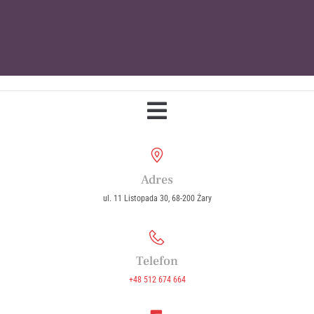
Parafia Wniebowzięcia Najświętszej
Maryi Panny w Żarach
Adres
ul. 11 Listopada 30, 68-200 Żary
Telefon
+48 512 674 664