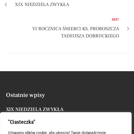
XIX NIEDZIELA ZWYKŁA
NEXT
VI ROCZNICA ŚMIERCI KS. PROBOSZCZA
TADEUSZA DOBRUCKIEGO
Ostatnie wpisy
XIX NIEDZIELA ZWYKŁA
Posted by
Administrator
9 sierpnia, 2026
"Ciasteczka"
XVIII NIEDZIELA ZWYKŁA
Używamy plików cookie, aby ulepszyć Twoje doświadczenie