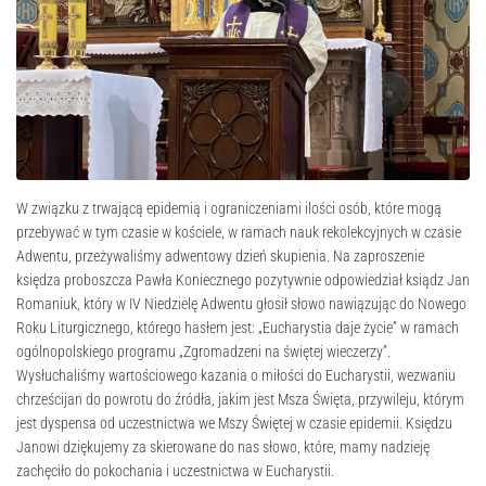
W związku z trwającą epidemią i ograniczeniami ilości osób, które mogą
przebywać w tym czasie w kościele, w ramach nauk rekolekcyjnych w czasie
Adwentu, przeżywaliśmy adwentowy dzień skupienia. Na zaproszenie
księdza proboszcza Pawła Koniecznego pozytywnie odpowiedział ksiądz Jan
Romaniuk, który w IV Niedzielę Adwentu głosił słowo nawiązując do Nowego
Roku Liturgicznego, którego hasłem jest: „Eucharystia daje życie” w ramach
ogólnopolskiego programu „Zgromadzeni na świętej wieczerzy”.
Wysłuchaliśmy wartościowego kazania o miłości do Eucharystii, wezwaniu
chrześcijan do powrotu do źródła, jakim jest Msza Święta, przywileju, którym
jest dyspensa od uczestnictwa we Mszy Świętej w czasie epidemii. Księdzu
Janowi dziękujemy za skierowane do nas słowo, które, mamy nadzieję
zachęciło do pokochania i uczestnictwa w Eucharystii.