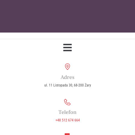
Parafia Wniebowzięcia Najświętszej
Maryi Panny w Żarach
Adres
ul. 11 Listopada 30, 68-200 Żary
Telefon
+48 512 674 664