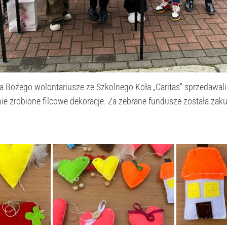
ia Bożego wolontariusze ze Szkolnego Koła „Caritas” sprzedawa
ie zrobione filcowe dekoracje. Za zebrane fundusze została zak