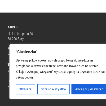
ADRES
ul. 11 Listopada 30,
68-200 Żary
MAIL
"Ciasteczka"
parafia@wnmpzary.pl
Używamy plików cookie, aby ulepszyć Twoje doświadczenie
TELEFON KOM.
przeglądania, wyświetlać treści oraz analizować ruch na stronie.
+48 512 674 664
Klikając „Akceptuj wszystko”, wyrażasz zgodę na używanie przez nas
plików cookie.
BANK
PKO BP 66 1020 5402 0000 0302 0322 6206
Wybierz
Odrzuć wszystko
Akceptuj wszystko