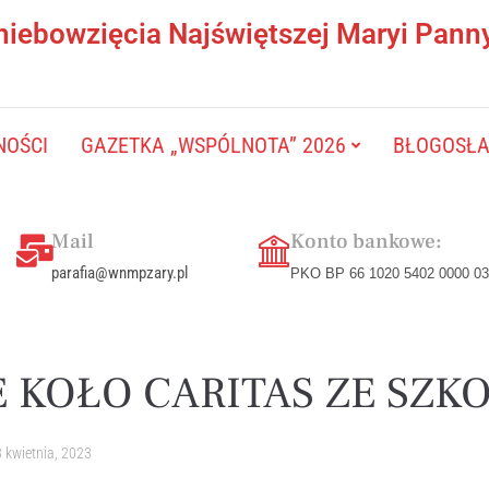
niebowzięcia Najświętszej Maryi Pann
NOŚCI
GAZETKA „WSPÓLNOTA” 2026
BŁOGOSŁAW
Mail
Konto bankowe:
parafia@wnmpzary.pl
PKO BP 66 1020 5402 0000 03
 KOŁO CARITAS ZE SZKO
 kwietnia, 2023