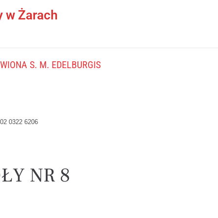
y w Żarach
IONA S. M. EDELBURGIS
02 0322 6206
ŁY NR 8