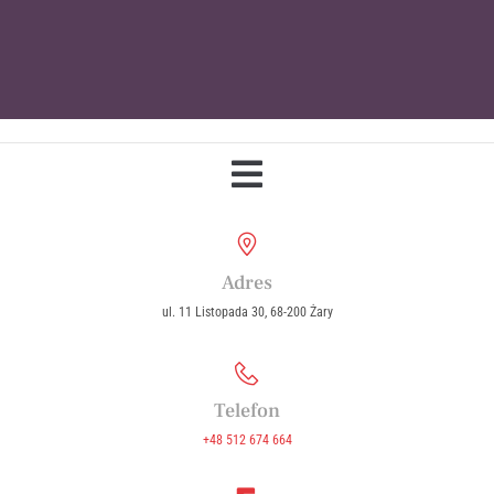
Parafia Wniebowzięcia Najświętszej
Maryi Panny w Żarach
Adres
ul. 11 Listopada 30, 68-200 Żary
Telefon
+48 512 674 664