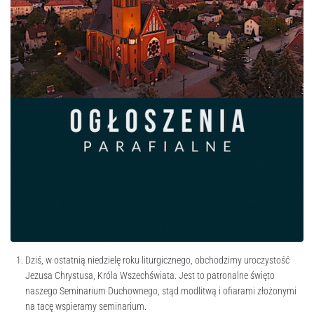
Dziś, w ostatnią niedzielę roku liturgicznego, obchodzimy uroczystość
Jezusa Chrystusa, Króla Wszechświata. Jest to patronalne święto
naszego Seminarium Duchownego, stąd modlitwą i ofiarami złożonymi
na tacę wspieramy seminarium.