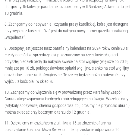
7. W przyszłą niedzielę – I Niedziela Adwentu, która rozpoczyna nowy rok
liturgiczny. Rekolekcje parafialne rozpoczniemy w II Niedzielę Adwentu, to jest
10 grudnia.
8. Zachęcamy do nabywania i czytania prasy katolickiej, która jest dostępna
przy wyjściu z kościoła. Dziś jest do nabycia nowy numer gazetki parafialnej
„Wspólnota”.
9. Dostępny jest jeszcze nasz parafialny kalendarz na 2024 rok w cenie 20 zł
– cały dochód ze sprzedaży jest przeznaczony na rzecz kościoła, a od
przyszłej niedzieli będą do nabycia świece na stół wigilijny (większe po 20 zł,
mniejsze po 10 zł), pobłogosławione opłatki wigilijne, sianko na stół wigilijny
oraz ładne i tanie kartki świąteczne. Te rzeczy będzie można nabywać przy
wyjściu z kościoła i w sklepiku.
10. Zachęcamy do włączenia się w prowadzoną przez Parafialny Zespół
Caritas akcję wspierania biednych i potrzebujących na święta. Wszelkie dary
(artykuły spożywcze, chemia gospodarcza itp., prosimy nie przynosić ubrań!)
można składać przy bocznym ołtarzu do 12 grudnia.
11. Dziękujemy mieszkańcom z ul. I Maja 16 za złożenie ofiary na
posprzątanie kościoła. Msza Św. w ich intencji zostanie odprawiona 29