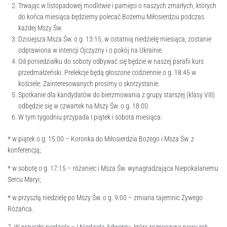
Trwając w listopadowej modlitwie i pamięci o naszych zmarłych, których
do końca miesiąca będziemy polecać Bożemu Miłosierdziu podczas
każdej Mszy Św.
Dzisiejsza Msza Św. o g. 13:15, w ostatnią niedzielę miesiąca, zostanie
odprawiona w intencji Ojczyzny i o pokój na Ukrainie.
Od poniedziałku do soboty odbywać się będzie w naszej parafii kurs
przedmałżeński. Prelekcje będą głoszone codziennie o g. 18:45 w
kościele. Zainteresowanych prosimy o skorzystanie.
Spotkanie dla kandydatów do bierzmowania z grupy starszej (klasy VIII)
odbędzie się w czwartek na Mszy Św. o g. 18:00.
W tym tygodniu przypada I piątek i sobota miesiąca:
* w piątek o g. 15:00 – Koronka do Miłosierdzia Bożego i Msza Św. z
konferencją;
* w sobotę o g. 17:15 – różaniec i Msza Św. wynagradzająca Niepokalanemu
Sercu Maryi;
* w przyszłą niedzielę po Mszy Św. o g. 9:00 – zmiana tajemnic Żywego
Różańca.