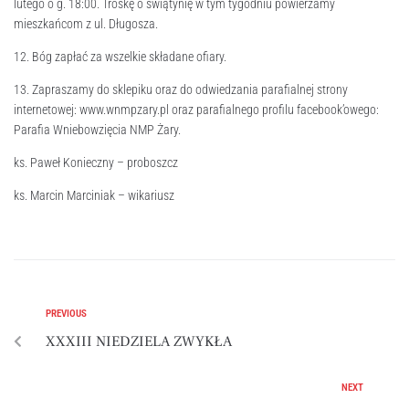
lutego o g. 18:00. Troskę o świątynię w tym tygodniu powierzamy
mieszkańcom z ul. Długosza.
12. Bóg zapłać za wszelkie składane ofiary.
13. Zapraszamy do sklepiku oraz do odwiedzania parafialnej strony
internetowej: www.wnmpzary.pl oraz parafialnego profilu facebook’owego:
Parafia Wniebowzięcia NMP Żary.
ks. Paweł Konieczny – proboszcz
ks. Marcin Marciniak – wikariusz
PREVIOUS
XXXIII NIEDZIELA ZWYKŁA
NEXT