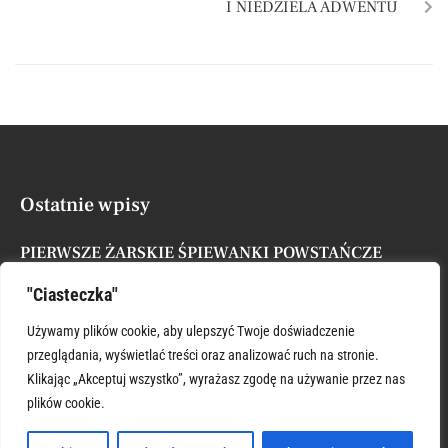
I NIEDZIELA ADWENTU
Ostatnie wpisy
PIERWSZE ŻARSKIE ŚPIEWANKI POWSTAŃCZE
Posted by
Administrator
7 sierpnia, 2026
"Ciasteczka"
XVII NIEDZIELA ZWYKŁA
Używamy plików cookie, aby ulepszyć Twoje doświadczenie
Posted by
Administrator
26 lipca, 2026
przeglądania, wyświetlać treści oraz analizować ruch na stronie.
Klikając „Akceptuj wszystko”, wyrażasz zgodę na używanie przez nas
plików cookie.
ŚWIĘTY KRZYSZTOFIE WSPIERAJ
Posted by
Administrator
26 lipca, 2026